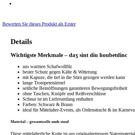
Bewerten Sie dieses Produkt als Erster
Details
Wichtigste Merkmale – daʒ sint diu houbetdinc
aus warmen Schafwollfilz
bester Schutz gegen Kälte & Witterung
mit Kapuze, die tief in die Stirn gezogen werden kann
lange Trompetenärmel
seitliche Beinöffnungen garantieren Bewegungsfreiheit
ohne Taschen, Knöpfe und Reißverschlüsse
Schnur ist im Lieferumfang enthalten
Farben: Schwarz & Braun
ideal für Mittelalter-Events, als Ordenstracht & im Karneva
Material – gewantwolle unde stouf
Diese mittelalterliche Kutte ist aus originalgetreuem Naturmater