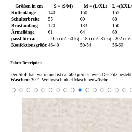
Größen in cm
S = (S/M)
M = (L/XL)
L =(XXL
Kuttenlänge
140
150
155
Schulterbreite
55
60
68
Brustumfang
120
133
150
Ärmellänge
61
64
68
passt für ca:
- 165 cm/- 60 kg
- 185 cm/- 85 kg
- 202 cm/-
Konfektionsgröße
46-48
50-54
56-60
Fabric Description
Der Stoff hält warm und ist ca. 600 gr/m schwer. Der Filz best
Waschen:
30°C Wollwaschmittel Maschinenwäsche