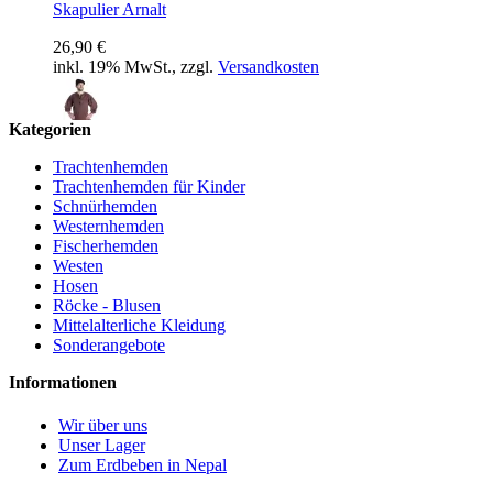
Skapulier Arnalt
26,90 €
inkl. 19% MwSt., zzgl.
Versandkosten
Kategorien
Trachtenhemd Amper
Trachtenhemden
Trachtenhemden für Kinder
39,90 €
Schnürhemden
inkl. 19% MwSt., zzgl.
Versandkosten
Westernhemden
Fischerhemden
Westen
Hosen
Röcke - Blusen
Beinlinge Ambigal
Mittelalterliche Kleidung
Sonderangebote
29,90 €
inkl. 19% MwSt., zzgl.
Versandkosten
Informationen
Wir über uns
Unser Lager
Schürze Dankrat
Zum Erdbeben in Nepal