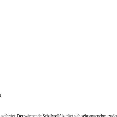
l
ial gefertigt. Der wärmende Schafwollfilz trägt sich sehr angenehm, zu