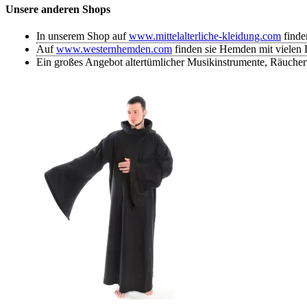
23,90 €
Unsere anderen Shops
inkl. 19% MwSt., zzgl.
Versandkosten
In unserem Shop auf
www.mittelalterliche-kleidung.com
finde
Auf
www.westernhemden.com
finden sie Hemden mit vielen D
Ein großes Angebot altertümlicher Musikinstrumente, Räuche
Tasche Iring
16,90 €
inkl. 19% MwSt., zzgl.
Versandkosten
Cotte Hadubrand
52,90 €
inkl. 19% MwSt., zzgl.
Versandkosten