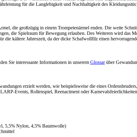
ährleistung für die Langlebigkeit und Nachhaltigkeit des Kleidungsstüc
mel, die großzügig in einem Trompetenärmel enden. Die weite Schnitt
gen, die Spielraum für Bewegung erlauben. Des Weiteren wird das Mode
r die kältere Jahreszeit, da der dicke Schafwollfilz einen hervorragend
n
nden Sie interessante Informationen in unserem
Glossar
über Gewandun
dungen erzielt werden, wie beispielsweise die eines Ordensbruders, Er
LARP-Events, Rollenspiel, Reenactment oder Karnevalsfeierlichkeiten is
ryl, 5,5% Nylon, 4,5% Baumwolle)
hmittel