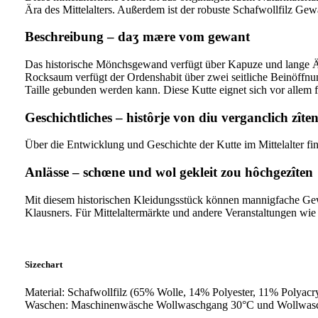
Ära des Mittelalters. Außerdem ist der robuste Schafwollfilz Gew
Beschreibung – daʒ mære vom gewant
Das historische Mönchsgewand verfügt über Kapuze und lange Är
Rocksaum verfügt der Ordenshabit über zwei seitliche Beinöffnun
Taille gebunden werden kann. Diese Kutte eignet sich vor allem fü
Geschichtliches – histôrje von diu verganclich zîte
Über die Entwicklung und Geschichte der Kutte im Mittelalter fi
Anlässe – schœne und wol gekleit zou hôchgezîten
Mit diesem historischen Kleidungsstück können mannigfache Gewan
Klausners. Für Mittelaltermärkte und andere Veranstaltungen wie 
Sizechart
Material: Schafwollfilz (65% Wolle, 14% Polyester, 11% Polyac
Waschen: Maschinenwäsche Wollwaschgang 30°C und Wollwasc