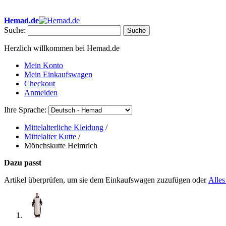
• ✂ Eigene Schneiderei • ✉ Ab 40 € Portofrei in Deutschland • 🕐 Sc
Hemad.de
Suche:
Suche
Herzlich willkommen bei Hemad.de
Mein Konto
Mein Einkaufswagen
Checkout
Anmelden
Ihre Sprache:
Mittelalterliche Kleidung
/
Mittelalter Kutte
/
Mönchskutte Heimrich
Dazu passt
Artikel überprüfen, um sie dem Einkaufswagen zuzufügen oder
Alles