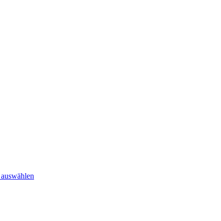
hnelle Lieferung • ✎ Sonderanfertigungen
 auswählen