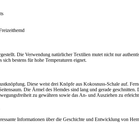
ts
 Freizeithemd
estellt. Die Verwendung natürlicher Textilien mutet nicht nur authentis
das sich bestens für hohe Temperaturen eignet.
stknöpfung. Diese weist drei Knöpfe aus Kokosnuss-Schale auf. Ferner
n Seitensaum. Die Ärmel des Hemdes sind lang und gerade geschnitten. 
wegungsfreiheit zu gewähren sowie das An- und Ausziehen zu erleicht
n
eressante Informationen über die Geschichte und Entwicklung von He