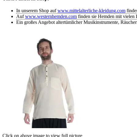
inkl. 19% MwSt., zzgl.
Versandkosten
In unserem Shop auf
www.mittelalterliche-kleidung.com
finde
Auf
www.westernhemden.com
finden sie Hemden mit vielen D
Ein großes Angebot altertümlicher Musikinstrumente, Räuche
Trachtenhemd Attel
39,90 €
inkl. 19% MwSt., zzgl.
Versandkosten
Pelerine Laurin
49,90 €
inkl. 19% MwSt., zzgl.
Versandkosten
Hose Tristan
42,90 €
inkl. 19% MwSt., zzgl.
Versandkosten
Click on above image to view full picture