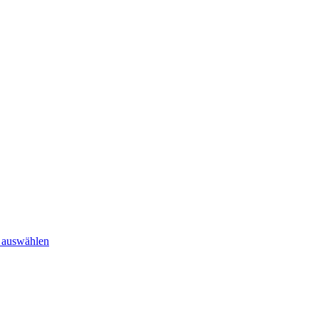
hnelle Lieferung • ✎ Sonderanfertigungen
 auswählen