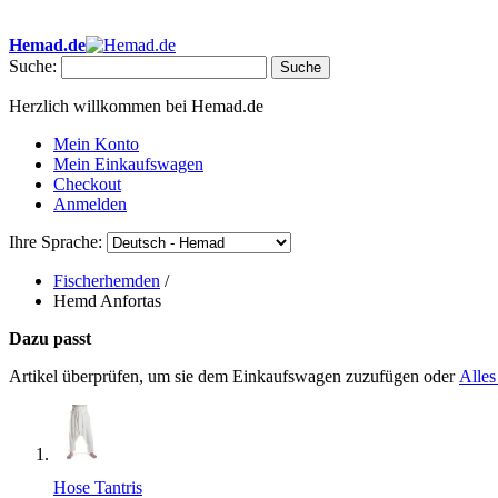
• ✂ Eigene Schneiderei • ✉ Ab 40 € Portofrei in Deutschland • 🕐 Sc
Hemad.de
Suche:
Suche
Herzlich willkommen bei Hemad.de
Mein Konto
Mein Einkaufswagen
Checkout
Anmelden
Ihre Sprache:
Fischerhemden
/
Hemd Anfortas
Dazu passt
Artikel überprüfen, um sie dem Einkaufswagen zuzufügen oder
Alles
Hose Tantris