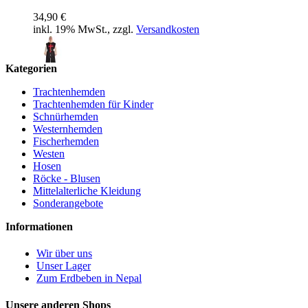
34,90 €
inkl. 19% MwSt., zzgl.
Versandkosten
Kategorien
Waffenrock Eckesachs
Trachtenhemden
Trachtenhemden für Kinder
39,90 €
Schnürhemden
inkl. 19% MwSt., zzgl.
Versandkosten
Westernhemden
Fischerhemden
Westen
Hosen
Röcke - Blusen
Wams Letur
Mittelalterliche Kleidung
Sonderangebote
48,90 €
inkl. 19% MwSt., zzgl.
Versandkosten
Informationen
Wir über uns
Unser Lager
Tasche Irmenfried
Zum Erdbeben in Nepal
22,90 €
Unsere anderen Shops