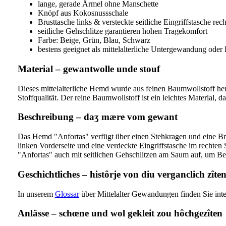
lange, gerade Ärmel ohne Manschette
Knöpf aus Kokosnussschale
Brusttasche links & versteckte seitliche Eingriffstasche rech
seitliche Gehschlitze garantieren hohen Tragekomfort
Farbe: Beige, Grün, Blau, Schwarz
bestens geeignet als mittelalterliche Untergewandung oder
Material – gewantwolle unde stouf
Dieses mittelalterliche Hemd wurde aus feinen Baumwollstoff herg
Stoffqualität. Der reine Baumwollstoff ist ein leichtes Material, 
Beschreibung – daʒ mære vom gewant
Das Hemd "Anfortas" verfügt über einen Stehkragen und eine Bru
linken Vorderseite und eine verdeckte Eingriffstasche im rechte
"Anfortas" auch mit seitlichen Gehschlitzen am Saum auf, um Be
Geschichtliches – histôrje von diu verganclich zîte
In unserem
Glossar
über Mittelalter Gewandungen finden Sie int
Anlässe – schœne und wol gekleit zou hôchgezîten