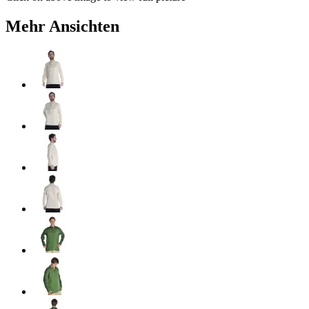
Mehr Ansichten
Wadenwickel Balder Set mit Fibeln
24,90 €
inkl. 19% MwSt., zzgl.
Versandkosten
Beinlinge Ambigal
29,90 €
inkl. 19% MwSt., zzgl.
Versandkosten
Umhang Randolt
59,90 €
inkl. 19% MwSt., zzgl.
Versandkosten