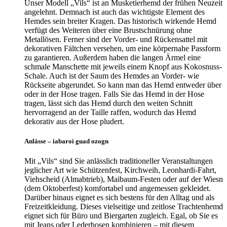
Unser Modell „Vils“ ist an Musketierhemd der frühen Neuzeit
angelehnt. Demnach ist auch das wichtigste Element des
Hemdes sein breiter Kragen. Das historisch wirkende Hemd
verfügt des Weiteren über eine Brustschnürung ohne
Metallösen. Ferner sind der Vorder- und Rückensattel mit
dekorativen Fältchen versehen, um eine körpernahe Passform
zu garantieren. Außerdem haben die langen Ärmel eine
schmale Manschette mit jeweils einem Knopf aus Kokosnuss-
Schale. Auch ist der Saum des Hemdes an Vorder- wie
Rückseite abgerundet. So kann man das Hemd entweder über
oder in der Hose tragen. Falls Sie das Hemd in der Hose
tragen, lässt sich das Hemd durch den weiten Schnitt
hervorragend an der Taille raffen, wodurch das Hemd
dekorativ aus der Hose pludert.
Anlässe – iabaroi guad ozogn
Mit „Vils“ sind Sie anlässlich traditioneller Veranstaltungen
jeglicher Art wie Schützenfest, Kirchweih, Leonhardi-Fahrt,
Viehscheid (Almabtrieb), Maibaum-Festen oder auf der Wiesn
(dem Oktoberfest) komfortabel und angemessen gekleidet.
Darüber hinaus eignet es sich bestens für den Alltag und als
Freizeitkleidung. Dieses vielseitige und zeitlose Trachtenhemd
eignet sich für Büro und Biergarten zugleich. Egal, ob Sie es
mit Jeans oder Lederhosen kombinieren – mit diesem