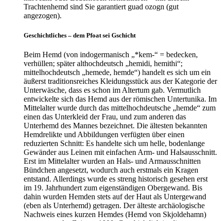
Trachtenhemd sind Sie garantiert guad ozogn (gut
angezogen).
Geschichtliches – dem Pfoat sei Gschicht
Beim Hemd (von indogermanisch „*kem-“ = bedecken,
verhüllen; später althochdeutsch „hemidi, hemithi“;
mittelhochdeutsch „hemede, hemde“) handelt es sich um ein
äußerst traditionsreiches Kleidungsstück aus der Kategorie der
Unterwäsche, dass es schon im Altertum gab. Vermutlich
entwickelte sich das Hemd aus der römischen Untertunika. Im
Mittelalter wurde durch das mittelhochdeutsche „hemde“ zum
einen das Unterkleid der Frau, und zum anderen das
Unterhemd des Mannes bezeichnet. Die ältesten bekannten
Hemdrelikte und Abbildungen verfügten über einen
reduzierten Schnitt: Es handelte sich um helle, bodenlange
Gewänder aus Leinen mit einfachen Arm- und Halsausschnitt.
Erst im Mittelalter wurden an Hals- und Armausschnitten
Bündchen angesetzt, wodurch auch erstmals ein Kragen
entstand. Allerdings wurde es streng historisch gesehen erst
im 19. Jahrhundert zum eigenständigen Obergewand. Bis
dahin wurden Hemden stets auf der Haut als Untergewand
(eben als Unterhemd) getragen. Der älteste archäologische
Nachweis eines kurzen Hemdes (Hemd von Skjoldehamn)