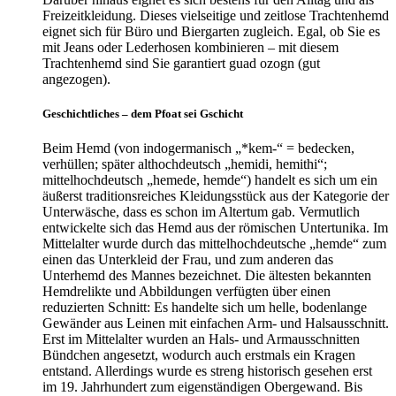
Freizeitkleidung. Dieses vielseitige und zeitlose Trachtenhemd
eignet sich für Büro und Biergarten zugleich. Egal, ob Sie es
mit Jeans oder Lederhosen kombinieren – mit diesem
Trachtenhemd sind Sie garantiert guad ozogn (gut
angezogen).
Geschichtliches – dem Pfoat sei Gschicht
Beim Hemd (von indogermanisch „*kem-“ = bedecken,
verhüllen; später althochdeutsch „hemidi, hemithi“;
mittelhochdeutsch „hemede, hemde“) handelt es sich um ein
äußerst traditionsreiches Kleidungsstück aus der Kategorie der
Unterwäsche, dass es schon im Altertum gab. Vermutlich
entwickelte sich das Hemd aus der römischen Untertunika. Im
Mittelalter wurde durch das mittelhochdeutsche „hemde“ zum
einen das Unterkleid der Frau, und zum anderen das
Unterhemd des Mannes bezeichnet. Die ältesten bekannten
Hemdrelikte und Abbildungen verfügten über einen
reduzierten Schnitt: Es handelte sich um helle, bodenlange
Gewänder aus Leinen mit einfachen Arm- und Halsausschnitt.
Erst im Mittelalter wurden an Hals- und Armausschnitten
Bündchen angesetzt, wodurch auch erstmals ein Kragen
entstand. Allerdings wurde es streng historisch gesehen erst
im 19. Jahrhundert zum eigenständigen Obergewand. Bis