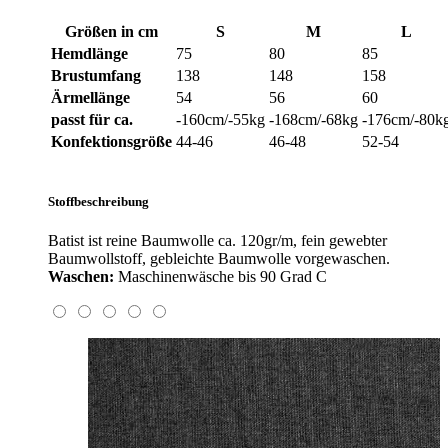
Größen in cm
S
M
L
Hemdlänge
75
80
85
Brustumfang
138
148
158
Ärmellänge
54
56
60
passt für ca.
-160cm/-55kg
-168cm/-68kg
-176cm/-80k
Konfektionsgröße
44-46
46-48
52-54
Stoffbeschreibung
Batist ist reine Baumwolle ca. 120gr/m, fein gewebter
Baumwollstoff, gebleichte Baumwolle vorgewaschen.
Waschen:
Maschinenwäsche bis 90 Grad C