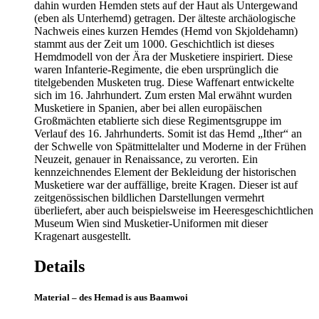
dahin wurden Hemden stets auf der Haut als Untergewand
(eben als Unterhemd) getragen. Der älteste archäologische
Nachweis eines kurzen Hemdes (Hemd von Skjoldehamn)
stammt aus der Zeit um 1000. Geschichtlich ist dieses
Hemdmodell von der Ära der Musketiere inspiriert. Diese
waren Infanterie-Regimente, die eben ursprünglich die
titelgebenden Musketen trug. Diese Waffenart entwickelte
sich im 16. Jahrhundert. Zum ersten Mal erwähnt wurden
Musketiere in Spanien, aber bei allen europäischen
Großmächten etablierte sich diese Regimentsgruppe im
Verlauf des 16. Jahrhunderts. Somit ist das Hemd „Ither“ an
der Schwelle von Spätmittelalter und Moderne in der Frühen
Neuzeit, genauer in Renaissance, zu verorten. Ein
kennzeichnendes Element der Bekleidung der historischen
Musketiere war der auffällige, breite Kragen. Dieser ist auf
zeitgenössischen bildlichen Darstellungen vermehrt
überliefert, aber auch beispielsweise im Heeresgeschichtlichen
Museum Wien sind Musketier-Uniformen mit dieser
Kragenart ausgestellt.
Details
Material – des Hemad is aus Baamwoi