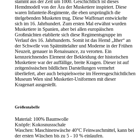
stammt aus der Zeit um 1000. Geschichtlich ist dieses
Hemdmodell von der Ära der Musketiere inspiriert. Diese
waren Infanterie-Regimente, die eben ursprünglich die
titelgebenden Musketen trug. Diese Waffenart entwickelte
sich im 16. Jahrhundert. Zum ersten Mal erwähnt wurden
Musketiere in Spanien, aber bei allen europäischen
Großmächten etablierte sich diese Regimentsgruppe im
Verlauf des 16. Jahrhunderts. Somit ist das Hemd „Ither“ an
der Schwelle von Spätmittelalter und Moderne in der Frühen
Neuzeit, genauer in Renaissance, zu verorten. Ein
kennzeichnendes Element der Bekleidung der historischen
Musketiere war der auffällige, breite Kragen. Dieser ist auf
zeitgenössischen bildlichen Darstellungen vermehrt
überliefert, aber auch beispielsweise im Heeresgeschichtlichen
Museum Wien sind Musketier-Uniformen mit dieser
Kragenart ausgestellt.
Größentabelle
Material: 100% Baumwolle
Knöpfe: Kokosnussschale
Waschen: Maschinenwäsche 40°C Feinwaschmittel, kann bei
der ersten Wäschen bis zu 5 - 10 % einlaufen.