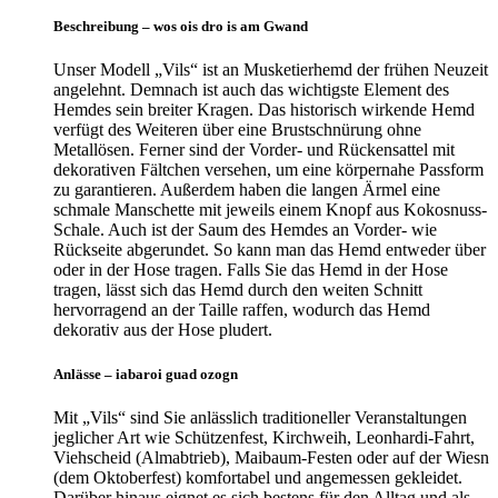
Beschreibung – wos ois dro is am Gwand
Unser Modell „Vils“ ist an Musketierhemd der frühen Neuzeit
angelehnt. Demnach ist auch das wichtigste Element des
Hemdes sein breiter Kragen. Das historisch wirkende Hemd
verfügt des Weiteren über eine Brustschnürung ohne
Metallösen. Ferner sind der Vorder- und Rückensattel mit
dekorativen Fältchen versehen, um eine körpernahe Passform
zu garantieren. Außerdem haben die langen Ärmel eine
schmale Manschette mit jeweils einem Knopf aus Kokosnuss-
Schale. Auch ist der Saum des Hemdes an Vorder- wie
Rückseite abgerundet. So kann man das Hemd entweder über
oder in der Hose tragen. Falls Sie das Hemd in der Hose
tragen, lässt sich das Hemd durch den weiten Schnitt
hervorragend an der Taille raffen, wodurch das Hemd
dekorativ aus der Hose pludert.
Anlässe – iabaroi guad ozogn
Mit „Vils“ sind Sie anlässlich traditioneller Veranstaltungen
jeglicher Art wie Schützenfest, Kirchweih, Leonhardi-Fahrt,
Viehscheid (Almabtrieb), Maibaum-Festen oder auf der Wiesn
(dem Oktoberfest) komfortabel und angemessen gekleidet.
Darüber hinaus eignet es sich bestens für den Alltag und als