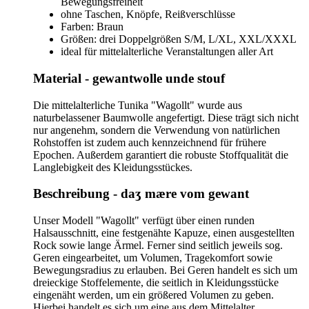
Bewegungsfreiheit
ohne Taschen, Knöpfe, Reißverschlüsse
Farben: Braun
Größen: drei Doppelgrößen S/M, L/XL, XXL/XXXL
ideal für mittelalterliche Veranstaltungen aller Art
Material - gewantwolle unde stouf
Die mittelalterliche Tunika "Wagollt" wurde aus
naturbelassener Baumwolle angefertigt. Diese trägt sich nicht
nur angenehm, sondern die Verwendung von natürlichen
Rohstoffen ist zudem auch kennzeichnend für frühere
Epochen. Außerdem garantiert die robuste Stoffqualität die
Langlebigkeit des Kleidungsstückes.
Beschreibung - daʒ mære vom gewant
Unser Modell "Wagollt" verfügt über einen runden
Halsausschnitt, eine festgenähte Kapuze, einen ausgestellten
Rock sowie lange Ärmel. Ferner sind seitlich jeweils sog.
Geren eingearbeitet, um Volumen, Tragekomfort sowie
Bewegungsradius zu erlauben. Bei Geren handelt es sich um
dreieckige Stoffelemente, die seitlich in Kleidungsstücke
eingenäht werden, um ein größered Volumen zu geben.
Hierbei handelt es sich um eine aus dem Mittelalter