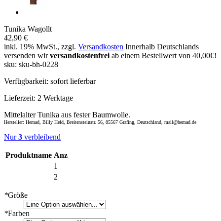
Tunika Wagollt
42,90 €
inkl. 19% MwSt., zzgl.
Versandkosten
Innerhalb Deutschlands
versenden wir
versandkostenfrei
ab einem Bestellwert von 40,00€!
sku: sku-bh-0228
Verfügbarkeit:
sofort lieferbar
Lieferzeit:
2 Werktage
Mittelalter Tunika aus fester Baumwolle.
Hersteller: Hemad, Billy Held, Breitensteinstr. 56, 85567 Grafing, Deutschland, mail@hemad.de
Nur
3
verbleibend
Produktname
Anz
1
2
*
Größe
*
Farben