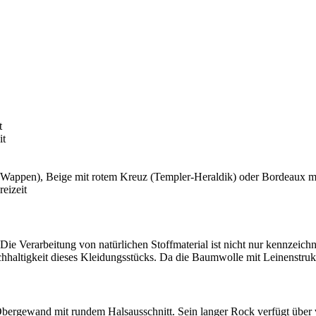
t
it
-Wappen), Beige mit rotem Kreuz (Templer-Heraldik) oder Bordeaux m
eizeit
 Die Verarbeitung von natürlichen Stoffmaterial ist nicht nur kennzeic
hhaltigkeit dieses Kleidungsstücks. Da die Baumwolle mit Leinenstruktu
Obergewand mit rundem Halsausschnitt. Sein langer Rock verfügt über vi