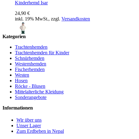
Kinderhemd Isar
24,90 €
inkl. 19% MwSt., zzgl.
Versandkosten
Kategorien
Kinderhemd Amper
Trachtenhemden
Trachtenhemden für Kinder
28,90 €
Schnürhemden
inkl. 19% MwSt., zzgl.
Versandkosten
Westernhemden
Fischerhemden
Westen
Hosen
Röcke - Blusen
Kinderhemd Traun
Mittelalterliche Kleidung
Sonderangebote
28,90 €
inkl. 19% MwSt., zzgl.
Versandkosten
Informationen
Wir über uns
Unser Lager
Zum Erdbeben in Nepal
Strick Urian