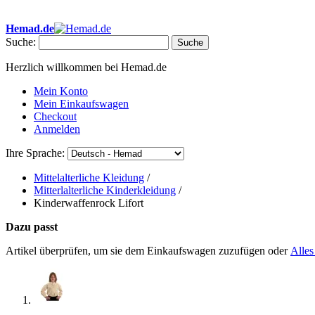
• ✂ Eigene Schneiderei • ✉ Ab 40 € Portofrei in Deutschland • 🕐 Sc
Hemad.de
Suche:
Suche
Herzlich willkommen bei Hemad.de
Mein Konto
Mein Einkaufswagen
Checkout
Anmelden
Ihre Sprache:
Mittelalterliche Kleidung
/
Mitterlalterliche Kinderkleidung
/
Kinderwaffenrock Lifort
Dazu passt
Artikel überprüfen, um sie dem Einkaufswagen zuzufügen oder
Alles