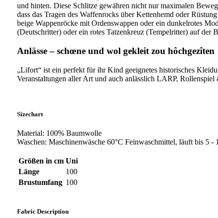
und hinten. Diese Schlitze gewähren nicht nur maximalen Bewegung
dass das Tragen des Waffenrocks über Kettenhemd oder Rüstung vö
beige Wappenröcke mit Ordenswappen oder ein dunkelrotes Modell
(Deutschritter) oder ein rotes Tatzenkreuz (Tempelritter) auf der B
Anlässe – schœne und wol gekleit zou hôchgezîten
„Lifort“ ist ein perfekt für ihr Kind geeignetes historisches Kleid
Veranstaltungen aller Art und auch anlässlich LARP, Rollenspiel
Sizechart
Material: 100% Baumwolle
Waschen: Maschinenwäsche 60°C Feinwaschmittel, läuft bis 5 - 
Größen in cm
Uni
Länge
100
Brustumfang
100
Fabric Description