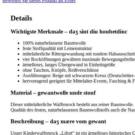
Bewerten Sie dieses Produkt als Erster
Details
Wichtigste Merkmale – daʒ sint diu houbetdinc
100% naturbelassene Baumwolle
feste Stoffqualität mit Leinenstruktur
mittelalterliche Rittergewandung mit rundem Halsausschnit
vier Rocköffnungen gewähren maximale Bewegungsfreihe
ärmelloses, langes Übergewand in Einheitsgröße
ohne Taschen, Knöpfe, Reißverschlüsse
Ausführungen: Beige mit schwarzem Kreuz (Deutschritter
hervorragend geeignet für Mittelalter-Events, Fasching & Fr
Material – gewantwolle unde stouf
Dieser mittelalterliche Waffenrock besteht aus reiner Baumwolle.
Qualität des festen, naturbelassenen Baumwollstoffs auch die Nac
Beschreibung – daʒ mære vom gewant
Unser Kinderwaffenrock „Lifort“ ist ein ärmelloses historisches 