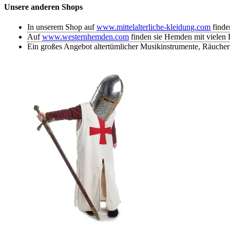
Unsere anderen Shops
9,90 €
inkl. 19% MwSt., zzgl.
Versandkosten
In unserem Shop auf
www.mittelalterliche-kleidung.com
finde
Auf
www.westernhemden.com
finden sie Hemden mit vielen D
Ein großes Angebot altertümlicher Musikinstrumente, Räuche
Kinderhose Postefar
27,90 €
inkl. 19% MwSt., zzgl.
Versandkosten
Kindertunika Eliant
26,90 €
inkl. 19% MwSt., zzgl.
Versandkosten