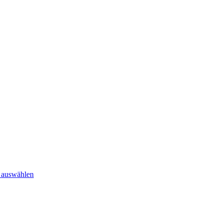
hnelle Lieferung • ✎ Sonderanfertigungen
 auswählen