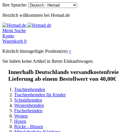
Ihre Sprache:
Herzlich willkommen bei Hemad.de
Menü
Suche
Konto
Warenkorb
0
Kürzlich hinzugefügte Position(en)
×
Sie haben keine Artikel in Ihrem Einkaufswagen.
Innerhalb Deutschlands versandkostenfreie
Lieferung ab einem Bestellwert von 40,00€
Trachtenhemden
Trachtenhemden für Kinder
Schnürhemden
Westernhemden
Fischerhemden
Westen
Hosen
Röcke - Blusen
Mittelalterliche Kleidung