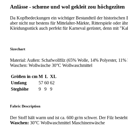
Anlässe - schœne und wol gekleit zou hôchgezîten
Da Kopfbedeckungen ein wichtiger Bestandteil der historischen B
aber nicht nur bestens für Mittelalter-Märkte, Ritterspiele oder
Kleidungsstück auch perfekt für Karneval gerüstet, denn mit "Kah
Sizechart
Material: Außen: Schafwollfilz (65% Wolle, 14% Polyester, 11
Waschen: Wollwäsche 30°C Wollwaschmittel
Größen in cm
M
L
XL
Umfang
57
60
62
Steghöhe
9
9
9
Fabric Description
Der Stoff hält warm und ist ca. 600 gr/m schwer. Der Filz best
Waschen:
30°C Wollwaschmittel Maschinenwäsche