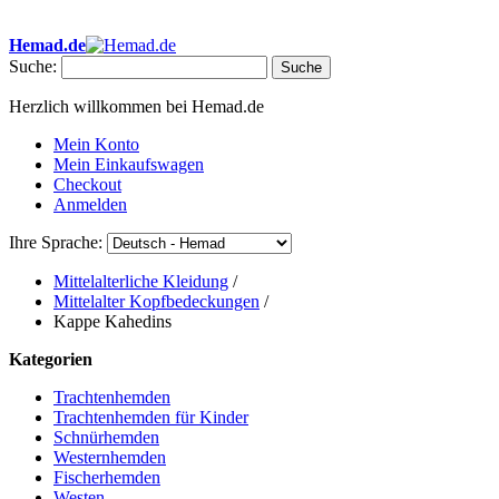
• ✂ Eigene Schneiderei • ✉ Ab 40 € Portofrei in Deutschland • 🕐 Sc
Hemad.de
Suche:
Suche
Herzlich willkommen bei Hemad.de
Mein Konto
Mein Einkaufswagen
Checkout
Anmelden
Ihre Sprache:
Mittelalterliche Kleidung
/
Mittelalter Kopfbedeckungen
/
Kappe Kahedins
Kategorien
Trachtenhemden
Trachtenhemden für Kinder
Schnürhemden
Westernhemden
Fischerhemden
Westen