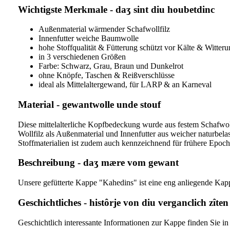
Wichtigste Merkmale - daʒ sint diu houbetdinc
Außenmaterial wärmender Schafwollfilz
Innenfutter weiche Baumwolle
hohe Stoffqualität & Fütterung schützt vor Kälte & Witteru
in 3 verschiedenen Größen
Farbe: Schwarz, Grau, Braun und Dunkelrot
ohne Knöpfe, Taschen & Reißverschlüsse
ideal als Mittelaltergewand, für LARP & an Karneval
Material - gewantwolle unde stouf
Diese mittelalterliche Kopfbedeckung wurde aus festem Schafwol
Wollfilz als Außenmaterial und Innenfutter aus weicher naturbela
Stoffmaterialien ist zudem auch kennzeichnend für frühere Epoche
Beschreibung - daʒ mære vom gewant
Unsere gefütterte Kappe "Kahedins" ist eine eng anliegende Kapp
Geschichtliches - histôrje von diu verganclich zîten
Geschichtlich interessante Informationen zur Kappe finden Sie i