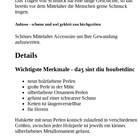
Das Tragen von Schmuck hat eine lange Geschichte, so das
bereits vor dem Mittelalter die Menschen gerne Schmuck
trugen.
Anlässe - schœne und wol gekleit zou hôchgezîten
Schönes Mittelalter Accessoire um Ihre Gewandung
aufzuwerten.
Details
Wichtigste Merkmale - daʒ sint diu houbetdinc
neun holzfarbene Perlen
große Perle in der Mitte
silberfarbene Ornament-Perlen
gefasst auf einer schwarzer Schnur
Ketten ist längenverstellbar
für Herren
Halskette mit neun Perlen konisch zulaufend in verschiedenen
Größen, zwischen jeder Holzperle ist jeweils ein kleines
silberfarbenes Metallornament gefasst.