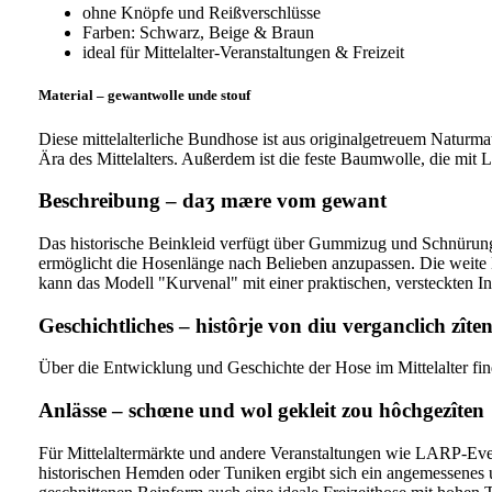
ohne Knöpfe und Reißverschlüsse
Farben: Schwarz, Beige & Braun
ideal für Mittelalter-Veranstaltungen & Freizeit
Material – gewantwolle unde stouf
Diese mittelalterliche Bundhose ist aus originalgetreuem Naturma
Ära des Mittelalters. Außerdem ist die feste Baumwolle, die mit
Beschreibung – daʒ mære vom gewant
Das historische Beinkleid verfügt über Gummizug und Schnürung 
ermöglicht die Hosenlänge nach Belieben anzupassen. Die weite 
kann das Modell "Kurvenal" mit einer praktischen, versteckten In
Geschichtliches – histôrje von diu verganclich zîte
Über die Entwicklung und Geschichte der Hose im Mittelalter fin
Anlässe – schœne und wol gekleit zou hôchgezîten
Für Mittelaltermärkte und andere Veranstaltungen wie LARP-Event
historischen Hemden oder Tuniken ergibt sich ein angemessenes 