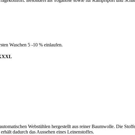
 Tragekomfort. Besonders als Yogahose sowie für Kampfsport und Schau
sten Waschen 5 -10 % einlaufen.
XXXL
utomatischen Webstühlen hergestellt aus reiner Baumwolle. Die Stoffe
 erhält dadurch das Aussehen eines Leinenstoffes.