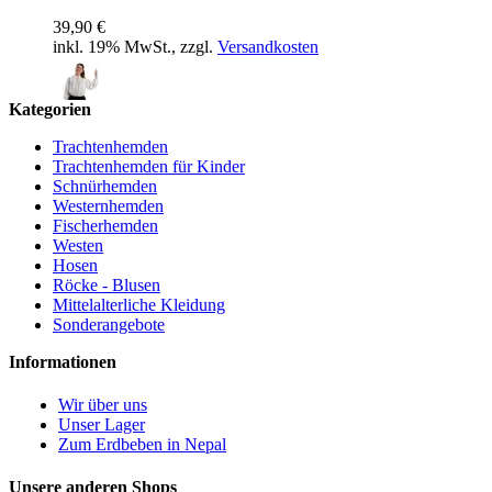
39,90 €
inkl. 19% MwSt., zzgl.
Versandkosten
Kategorien
Bluse Ortrun
Trachtenhemden
Trachtenhemden für Kinder
39,90 €
Schnürhemden
inkl. 19% MwSt., zzgl.
Versandkosten
Westernhemden
Fischerhemden
Westen
Hosen
Röcke - Blusen
Kopftuch Laudamie
Mittelalterliche Kleidung
Sonderangebote
12,90 €
inkl. 19% MwSt., zzgl.
Versandkosten
Informationen
Wir über uns
Unser Lager
Zum Erdbeben in Nepal
Unsere anderen Shops