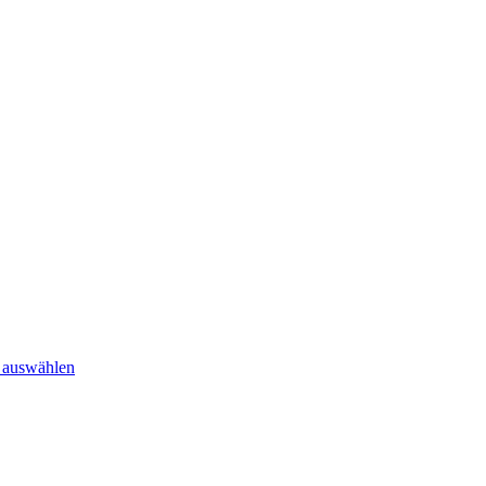
hnelle Lieferung • ✎ Sonderanfertigungen
 auswählen