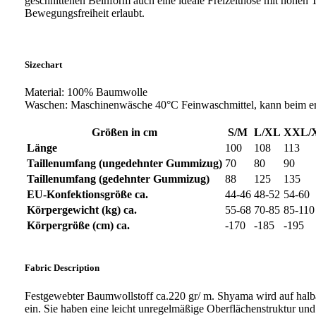
geschnittenen Beinform auch eine ideale Freizeithose mit hohen
Bewegungsfreiheit erlaubt.
Sizechart
Material: 100% Baumwolle
Waschen: Maschinenwäsche 40°C Feinwaschmittel, kann beim er
Größen in cm
S/M
L/XL
XXL/
Länge
100
108
113
Taillenumfang (ungedehnter Gummizug)
70
80
90
Taillenumfang (gedehnter Gummizug)
88
125
135
EU-Konfektionsgröße ca.
44-46
48-52
54-60
Körpergewicht (kg) ca.
55-68
70-85
85-110
Körpergröße (cm) ca.
-170
-185
-195
Fabric Description
Festgewebter Baumwollstoff ca.220 gr/ m. Shyama wird auf halba
ein. Sie haben eine leicht unregelmäßige Oberflächenstruktur und