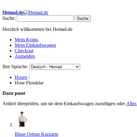
• ✂ Eigene Schneiderei • ✉ Ab 40 € Portofrei in Deutschland • 🕐 Sc
Hemad.de
Suche:
Suche
Herzlich willkommen bei Hemad.de
Mein Konto
Mein Einkaufswagen
Checkout
Anmelden
Ihre Sprache:
Hosen
/
Hose Floraklar
Dazu passt
Artikel überprüfen, um sie dem Einkaufswagen zuzufügen oder
Alles
Bluse Ortrun Kurzarm