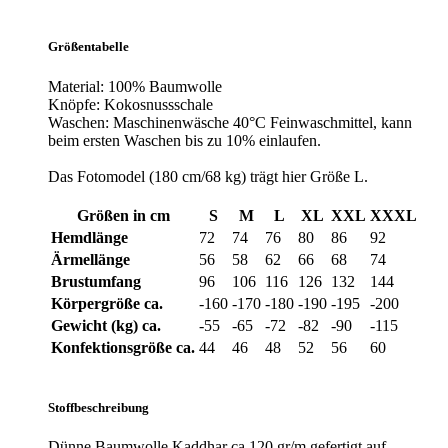
Größentabelle
Material: 100% Baumwolle
Knöpfe: Kokosnussschale
Waschen: Maschinenwäsche 40°C Feinwaschmittel, kann
beim ersten Waschen bis zu 10% einlaufen.
Das Fotomodel (180 cm/68 kg) trägt hier Größe L.
Größen in cm
S
M
L
XL
XXL
XXXL
Hemdlänge
72
74
76
80
86
92
Ärmellänge
56
58
62
66
68
74
Brustumfang
96
106
116
126
132
144
Körpergröße ca.
-160
-170
-180
-190
-195
-200
Gewicht (kg) ca.
-55
-65
-72
-82
-90
-115
Konfektionsgröße ca.
44
46
48
52
56
60
Stoffbeschreibung
Dünne Baumwolle Kaddhar ca 120 gr/m gefertigt auf